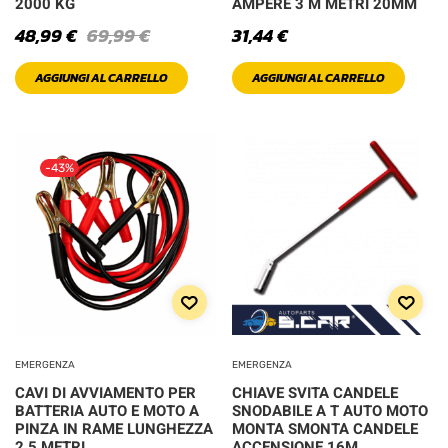
2000 KG
AMPERE 3 M METRI 20MM
48,99
€
69,99
€
31,44
€
Pink
AGGIUNGI AL CARRELLO
AGGIUNGI AL CARRELLO
Red
Sea Green
-43%
Silver
White
PRODOTTO SIZE
EMERGENZA
EMERGENZA
L
M
CAVI DI AVVIAMENTO PER
CHIAVE SVITA CANDELE
BATTERIA AUTO E MOTO A
SNODABILE A T AUTO MOTO
PINZA IN RAME LUNGHEZZA
MONTA SMONTA CANDELE
S
XL
2,5 METRI
ACCENSIONE 16M