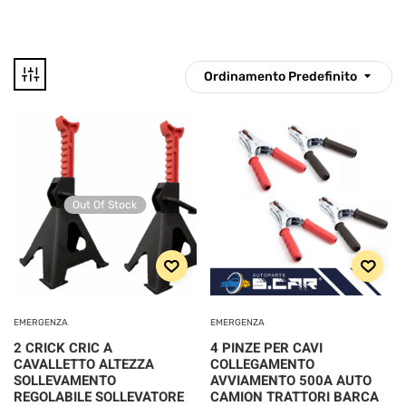
Ordinamento Predefinito
1 €
49 €
1
13
25
37
49
Disponibile
Out Of Stock
CATEGORIE
PRODOTTO
EMERGENZA
EMERGENZA
2 CRICK CRIC A
4 PINZE PER CAVI
Categorie prodotto
CAVALLETTO ALTEZZA
COLLEGAMENTO
SOLLEVAMENTO
AVVIAMENTO 500A AUTO
REGOLABILE SOLLEVATORE
CAMION TRATTORI BARCA