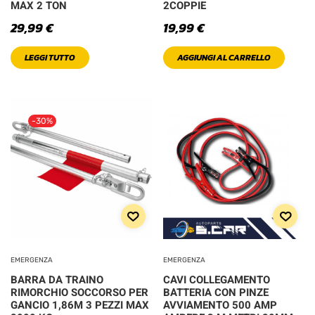
MAX 2 TON
2COPPIE
PRODOTTO
29,99
€
19,99
€
COLOR
LEGGI TUTTO
AGGIUNGI AL CARRELLO
Black
Blue
-30%
Brown
Bue Violet
Gold
Green
EMERGENZA
EMERGENZA
Light
BARRA DA TRAINO
CAVI COLLEGAMENTO
RIMORCHIO SOCCORSO PER
BATTERIA CON PINZE
GANCIO 1,86M 3 PEZZI MAX
AVVIAMENTO 500 AMP
Orange