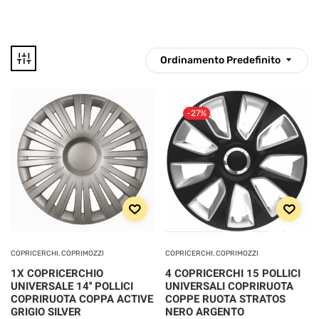
Ordinamento Predefinito
12 €
67 €
-27%
12
26
40
53
67
Disponibile
CATEGORIE
PRODOTTO
COPRICERCHI, COPRIMOZZI
COPRICERCHI, COPRIMOZZI
1X COPRICERCHIO
4 COPRICERCHI 15 POLLICI
Categorie prodotto
UNIVERSALE 14'' POLLICI
UNIVERSALI COPRIRUOTA
COPRIRUOTA COPPA ACTIVE
COPPE RUOTA STRATOS
GRIGIO SILVER
NERO ARGENTO