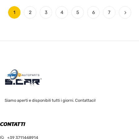
1
2
3
4
5
6
7
Siamo aperti e disponibili tutti i giorni. Contattaci!
CONTATTI
+39 3711448914