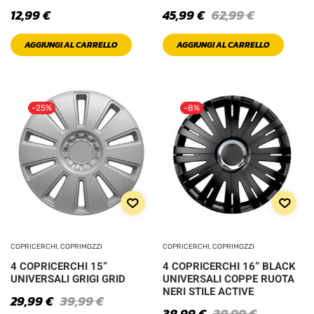
12,99
€
45,99
€
62,99
€
PRODOTTO
COLOR
AGGIUNGI AL CARRELLO
AGGIUNGI AL CARRELLO
Black
Blue
-25%
-8%
Brown
Bue Violet
Gold
Green
COPRICERCHI, COPRIMOZZI
COPRICERCHI, COPRIMOZZI
4 COPRICERCHI 15”
4 COPRICERCHI 16” BLACK
Light
UNIVERSALI GRIGI GRID
UNIVERSALI COPPE RUOTA
NERI STILE ACTIVE
29,99
€
39,99
€
Orange
38,99
€
38,99
€