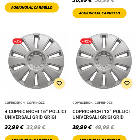
AGGIUNGI AL CARRELLO
Pink
AGGIUNGI AL CARRELLO
Red
-3%
-42%
Sea Green
Silver
White
PRODOTTO SIZE
COPRICERCHI, COPRIMOZZI
COPRICERCHI, COPRIMOZZI
4 COPRICERCHI 16” POLLICI
COPRICERCHI 13” POLLICI
UNIVERSALI GRID GRIGI
UNIVERSALI GRIGI GRID
L
M
32,99
€
32,99
€
28,99
€
49,99
€
S
XL