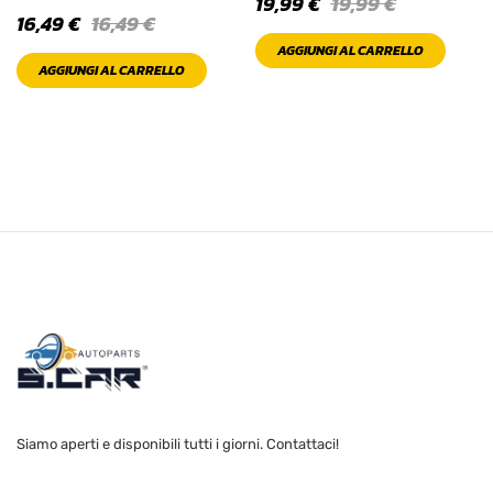
19,99
€
19,99
€
16,49
€
16,49
€
PRODOTTO
COLOR
AGGIUNGI AL CARRELLO
AGGIUNGI AL CARRELLO
Black
Blue
Brown
Bue Violet
Gold
Green
Light
Siamo aperti e disponibili tutti i giorni. Contattaci!
Orange