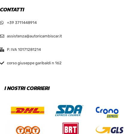
CONTATTI
Pink
+39 3711448914
Red
assistenza@autoricambiscar.it
Sea Green
P. IVA 10171281214
Silver
corso giuseppe garibaldi n 162
White
I NOSTRI CORRIERI
PRODOTTO SIZE
L
M
S
XL