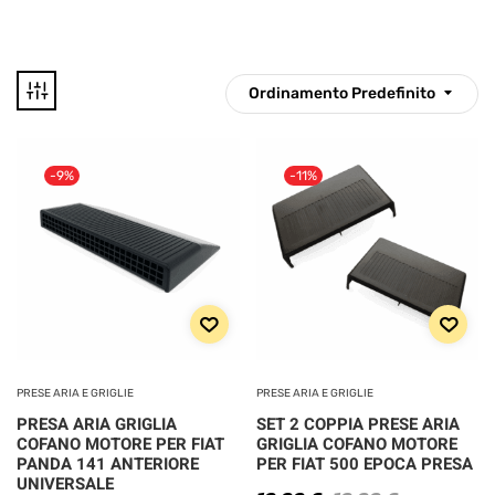
Ordinamento Predefinito
16 €
20 €
-9%
-11%
16
17
18
19
20
Disponibile
CATEGORIE
PRODOTTO
PRESE ARIA E GRIGLIE
PRESE ARIA E GRIGLIE
PRESA ARIA GRIGLIA
SET 2 COPPIA PRESE ARIA
Categorie prodotto
COFANO MOTORE PER FIAT
GRIGLIA COFANO MOTORE
PANDA 141 ANTERIORE
PER FIAT 500 EPOCA PRESA
UNIVERSALE