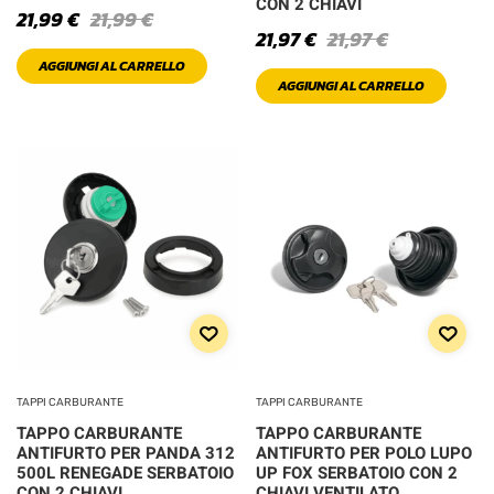
CON 2 CHIAVI
21,99
€
21,99
€
21,97
€
21,97
€
Pink
AGGIUNGI AL CARRELLO
AGGIUNGI AL CARRELLO
Red
Sea Green
Silver
White
PRODOTTO SIZE
TAPPI CARBURANTE
TAPPI CARBURANTE
L
M
TAPPO CARBURANTE
TAPPO CARBURANTE
ANTIFURTO PER PANDA 312
ANTIFURTO PER POLO LUPO
500L RENEGADE SERBATOIO
UP FOX SERBATOIO CON 2
S
XL
CON 2 CHIAVI
CHIAVI VENTILATO