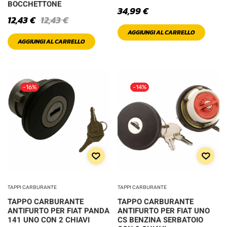
BOCCHETTONE
34,99
€
PRODOTTO
12,43
€
12,43
€
COLOR
AGGIUNGI AL CARRELLO
AGGIUNGI AL CARRELLO
Black
Blue
-16%
-14%
Brown
Bue Violet
Gold
Green
TAPPI CARBURANTE
TAPPI CARBURANTE
Light
TAPPO CARBURANTE
TAPPO CARBURANTE
ANTIFURTO PER FIAT PANDA
ANTIFURTO PER FIAT UNO
141 UNO CON 2 CHIAVI
CS BENZINA SERBATOIO
Orange