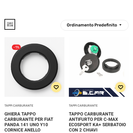
Ordinamento Predefinito
10 €
38 €
-1%
10
17
24
31
38
Disponibile
CATEGORIE
PRODOTTO
TAPPI CARBURANTE
TAPPI CARBURANTE
GHIERA TAPPO
TAPPO CARBURANTE
Categorie prodotto
CARBURANTE PER FIAT
ANTIFURTO PER C-MAX
PANDA 141 UNO Y10
ECOSPORT KA+ SERBATOIO
CORNICE ANELLO
CON 2 CHIAVI