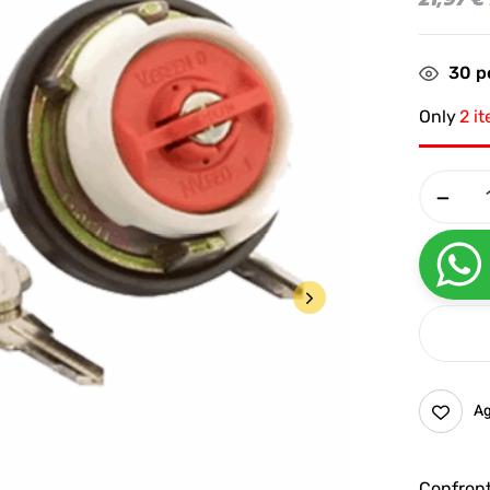
30
pe
Only
2 i
Ag
Confron