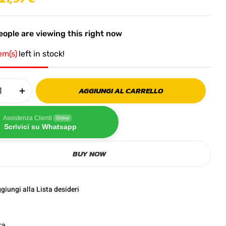
ople are viewing this right now
tem(s)
left in stock!
AGGIUNGI AL CARRELLO
Assistenza Clienti
Online
Scrivici su Whatsapp
BUY NOW
giungi alla Lista desideri
ta