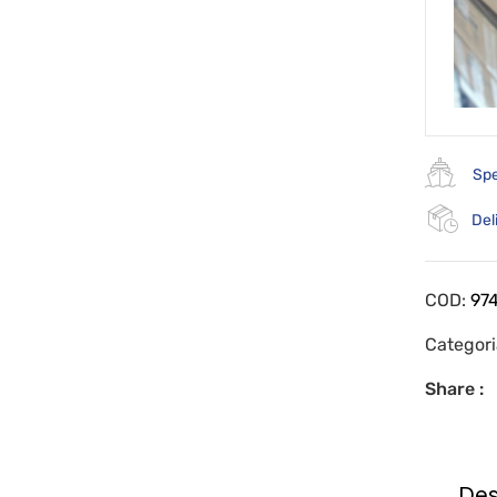
Spe
Del
COD:
97
Categor
Share :
Des