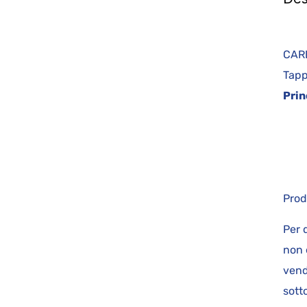
t
CA
Tapp
Prin
Prod
Per 
non 
vend
sot