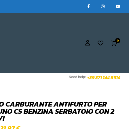
0
+39 371 144 8914
Need help:
O CARBURANTE ANTIFURTO PER
 UNO CS BENZINA SERBATOIO CON 2
VI
21,97
€