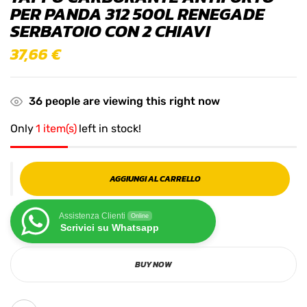
PER PANDA 312 500L RENEGADE
SERBATOIO CON 2 CHIAVI
37,66
€
36
people are viewing this right now
Only
1 item(s)
left in stock!
AGGIUNGI AL CARRELLO
Assistenza Clienti
Online
Scrivici su Whatsapp
BUY NOW