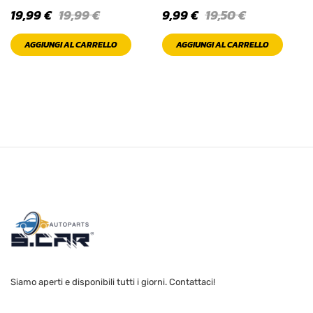
19,99
€
19,99
€
9,99
€
19,50
€
PRODOTTO
COLOR
AGGIUNGI AL CARRELLO
AGGIUNGI AL CARRELLO
Black
Blue
Brown
Bue Violet
Gold
Green
Light
Siamo aperti e disponibili tutti i giorni. Contattaci!
Orange