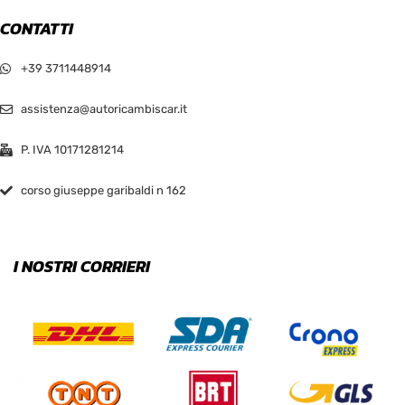
CONTATTI
Pink
+39 3711448914
Red
assistenza@autoricambiscar.it
Sea Green
P. IVA 10171281214
Silver
corso giuseppe garibaldi n 162
White
I NOSTRI CORRIERI
PRODOTTO SIZE
L
M
S
XL