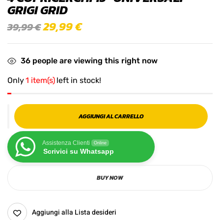
GRIGI GRID
29,99
€
39,99
€
36
people are viewing this right now
Only
1 item(s)
left in stock!
AGGIUNGI AL CARRELLO
Assistenza Clienti
Online
Scrivici su Whatsapp
BUY NOW
Aggiungi alla Lista desideri