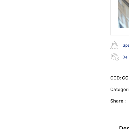
Spe
Del
COD:
CC
Categor
Share :
Des