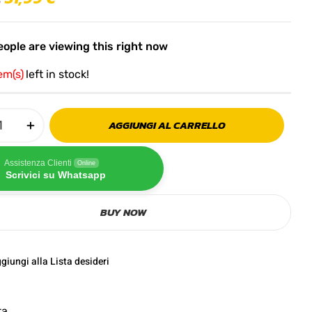
ople are viewing this right now
tem(s)
left in stock!
AGGIUNGI AL CARRELLO
Assistenza Clienti
Online
Scrivici su Whatsapp
BUY NOW
giungi alla Lista desideri
ta