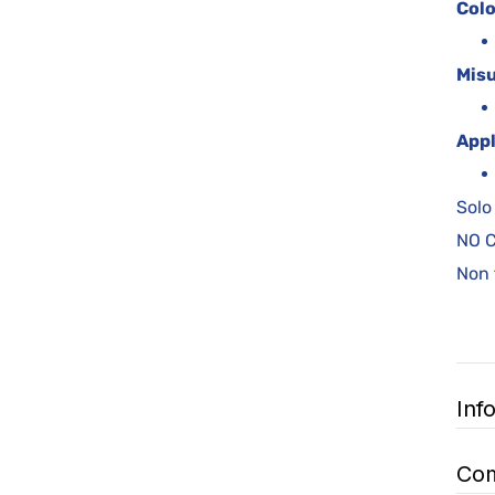
Colo
Misu
Appl
Solo
NO 
Non 
Inf
Com