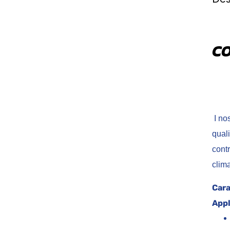
CO
I nos
quali
cont
cl
Cara
Appl