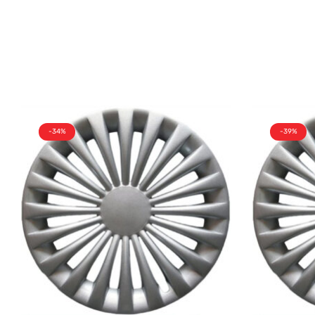
-34%
-39%