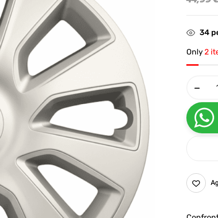
34
pe
Only
2 i
Ag
Confron