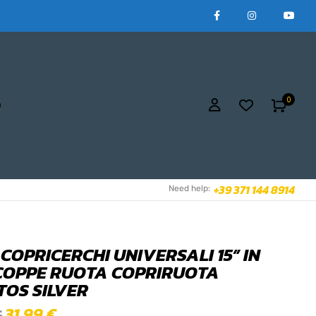
0
+39 371 144 8914
Need help:
 COPRICERCHI UNIVERSALI 15” IN
COPPE RUOTA COPRIRUOTA
TOS SILVER
31,99
€
€