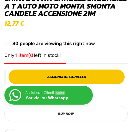
A T AUTO MOTO MONTA SMONTA
CANDELE ACCENSIONE 21M
12,77
€
30
people are viewing this right now
Only
1 item(s)
left in stock!
AGGIUNGI AL CARRELLO
Assistenza Clienti
Online
Scrivici su Whatsapp
BUY NOW