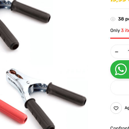
38
pe
Only
3 i
Ag
Confron