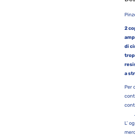
Pinz
2 co
amp
di ci
trop
resi
a st
Per 
cont
cont
L’ o
merc