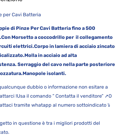
e per Cavi Batteria
ppie di Pinze Per Cavi Batteria fino a 500
.
Con Morsetto a coccodrillo per il collegamento
rcuiti elettrici.
Corpo in lamiera di acciaio zincato
icalizzato.
Molla in acciaio ad alta
stenza.
Serraggio del cavo nella parte posteriore
rozzatura.
Manopole isolanti.
qualcunque dubbio o informazione non esitare a
attarci !Usa il comando ” Contatta il venditore” ➚O
attaci tramite whatapp al numero sottoindicato↴
.
ggetto in questione è tra i migliori prodotti del
ato.