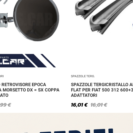
ORI
SPAZZOLE TERG.
 RETROVISORE EPOCA
SPAZZOLE TERGICRISTALLO A
A MORSETTO DX = SX COPPA
FLAT PER FIAT 500 312 600+
ATO
ADATTATORI
,99
€
16,01
€
16,01
€