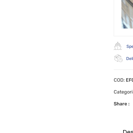
Spe
Del
COD:
EF
Categor
Share :
Des