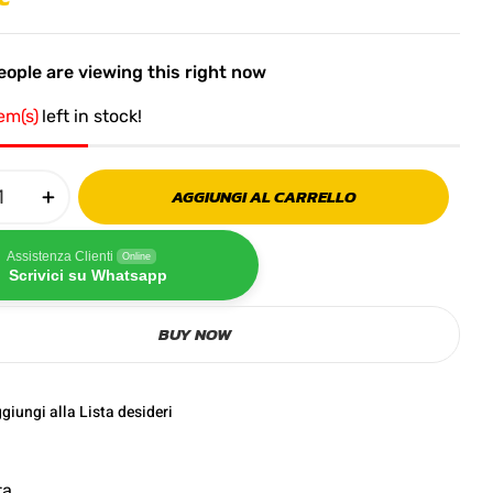
ople are viewing this right now
tem(s)
left in stock!
AGGIUNGI AL CARRELLO
Assistenza Clienti
Online
Scrivici su Whatsapp
BUY NOW
giungi alla Lista desideri
ta