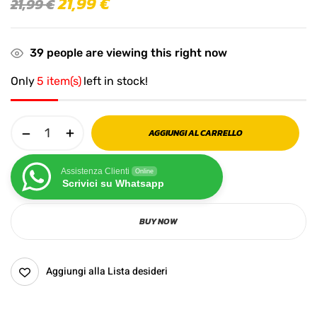
21,99
€
21,99
€
39
people are viewing this right now
Only
5 item(s)
left in stock!
AGGIUNGI AL CARRELLO
Assistenza Clienti
Online
Scrivici su Whatsapp
BUY NOW
Aggiungi alla Lista desideri