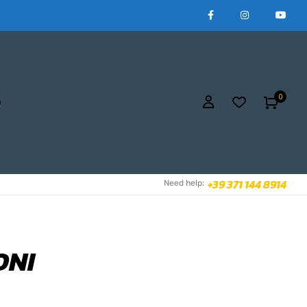
0
+39 371 144 8914
Need help:
ONI