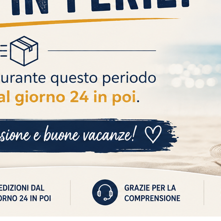
CONTATTI
+39 3711448914
assistenza@autoricambiscar.it
P. IVA 10171281214
corso giuseppe garibaldi n 162