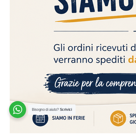
Siamo aperti e disponibili tutti i giorni. Contattaci!
Bisogno di aiuto?
Scrivici
© 2024 | MADE WITH ♥️ BY