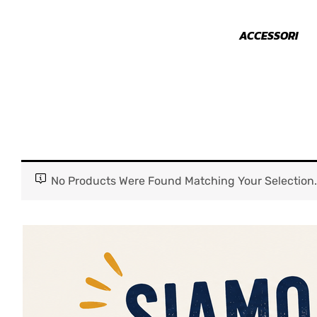
NIMALI
PARAURTI
ACCESSORI
No Products Were Found Matching Your Selection.