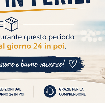
CONTATTI
+39 3711448914
assistenza@autoricambiscar.it
P. IVA 10171281214
corso giuseppe garibaldi n 162