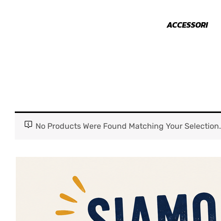
NIMALI
PARAURTI
ACCESSORI
No Products Were Found Matching Your Selection.