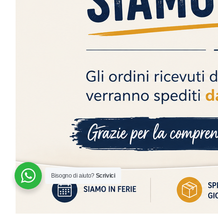
Siamo aperti e disponibili tutti i giorni. Contattaci!
Bisogno di aiuto?
Scrivici
© 2024 | MADE WITH ♥️ BY