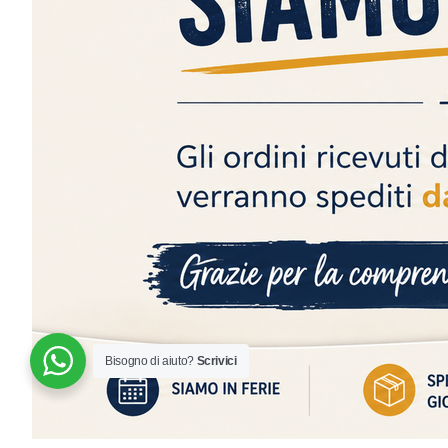
Siamo aperti e disponibili tutti i giorni. Contattaci!
Bisogno di aiuto?
Scrivici
© 2024 | MADE WITH ♥️ BY