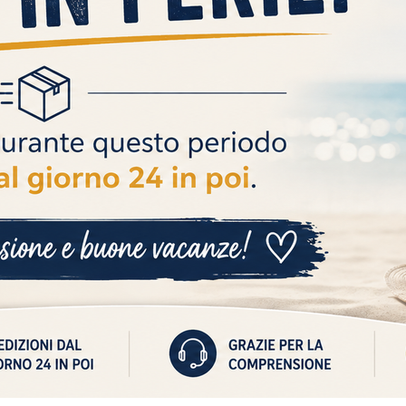
CONTATTI
+39 3711448914
assistenza@autoricambiscar.it
P. IVA 10171281214
corso giuseppe garibaldi n 162