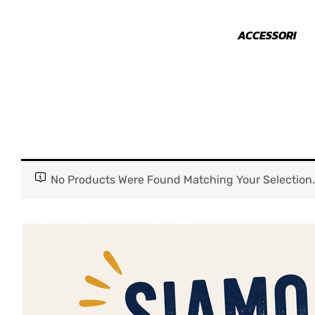
NIMALI
PARAURTI
ACCESSORI
No Products Were Found Matching Your Selection.