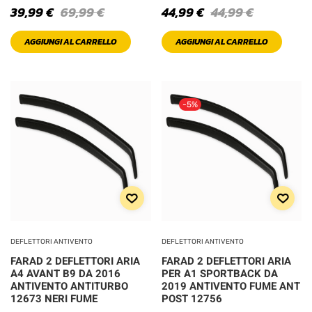
39,99
€
69,99
€
44,99
€
44,99
€
Pink
AGGIUNGI AL CARRELLO
AGGIUNGI AL CARRELLO
Red
Sea Green
-5%
Silver
White
PRODOTTO SIZE
DEFLETTORI ANTIVENTO
DEFLETTORI ANTIVENTO
FARAD 2 DEFLETTORI ARIA
FARAD 2 DEFLETTORI ARIA
L
M
A4 AVANT B9 DA 2016
PER A1 SPORTBACK DA
ANTIVENTO ANTITURBO
2019 ANTIVENTO FUME ANT
12673 NERI FUME
POST 12756
S
XL