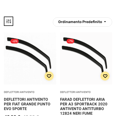
Ordinamento Predefinito
5 €
70 €
-6%
-7%
5
21
38
54
70
Disponibile
CATEGORIE
PRODOTTO
DEFLETTORI ANTIVENTO
DEFLETTORI ANTIVENTO
DEFLETTORI ANTIVENTO
FARAD DEFLETTORI ARIA
Categorie prodotto
PER FIAT GRANDE PUNTO
PER A3 SPORTBACK 2020
EVO 5PORTE
ANTIVENTO ANTITURBO
12824 NERI FUME