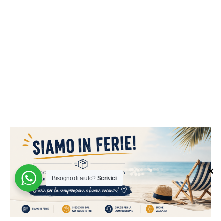
✕
Bisogno di aiuto?
Scrivici