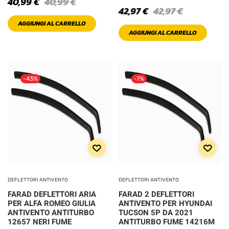
40,99
€
40,99
€
42,97
€
42,97
€
PRODOTTO
COLOR
AGGIUNGI AL CARRELLO
AGGIUNGI AL CARRELLO
Black
Blue
-43%
-7%
Brown
Bue Violet
Gold
Green
DEFLETTORI ANTIVENTO
DEFLETTORI ANTIVENTO
FARAD DEFLETTORI ARIA
FARAD 2 DEFLETTORI
Light
PER ALFA ROMEO GIULIA
ANTIVENTO PER HYUNDAI
ANTIVENTO ANTITURBO
TUCSON 5P DA 2021
12657 NERI FUME
ANTITURBO FUME 14216M
Orange