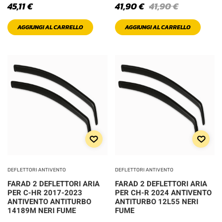
45,11
€
41,90
€
41,90
€
AGGIUNGI AL CARRELLO
AGGIUNGI AL CARRELLO
XXL
DEFLETTORI ANTIVENTO
DEFLETTORI ANTIVENTO
FARAD 2 DEFLETTORI ARIA
FARAD 2 DEFLETTORI ARIA
PER C-HR 2017-2023
PER CH-R 2024 ANTIVENTO
ANTIVENTO ANTITURBO
ANTITURBO 12L55 NERI
14189M NERI FUME
FUME