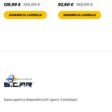
129,99
€
129,99
€
92,90
€
182,99
€
Pink
AGGIUNGI AL CARRELLO
AGGIUNGI AL CARRELLO
Red
Sea Green
Silver
White
PRODOTTO SIZE
L
M
Siamo aperti e disponibili tutti i giorni. Contattaci!
S
XL