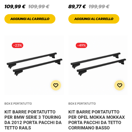
109,99
€
109,99
€
89,77
€
199,99
€
PRODOTTO
COLOR
AGGIUNGI AL CARRELLO
AGGIUNGI AL CARRELLO
Black
Blue
-23%
-49%
Brown
Bue Violet
Gold
Green
BOX E PORTATUTTO
BOX E PORTATUTTO
KIT BARRE PORTATUTTO
KIT BARRE PORTATUTTO
Light
PER BMW SERIE 3 TOURING
PER OPEL MOKKA MOKKAX
DA 2012 PORTA PACCHI DA
PORTA PACCHI DA TETTO
TETTO RAILS
CORRIMANO BASSO
Orange