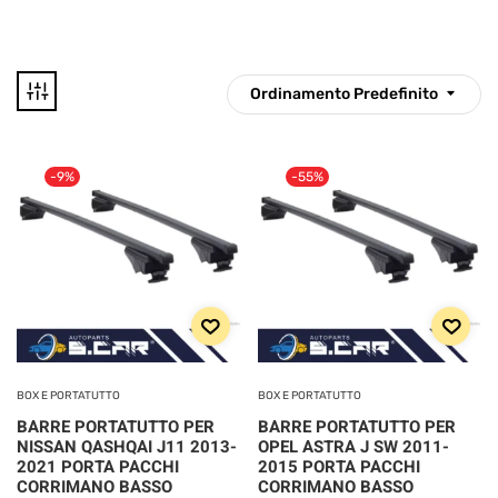
Ordinamento Predefinito
89 €
130 €
-9%
-55%
89
99
110
120
130
Disponibile
CATEGORIE
PRODOTTO
BOX E PORTATUTTO
BOX E PORTATUTTO
BARRE PORTATUTTO PER
BARRE PORTATUTTO PER
Categorie prodotto
NISSAN QASHQAI J11 2013-
OPEL ASTRA J SW 2011-
2021 PORTA PACCHI
2015 PORTA PACCHI
CORRIMANO BASSO
CORRIMANO BASSO