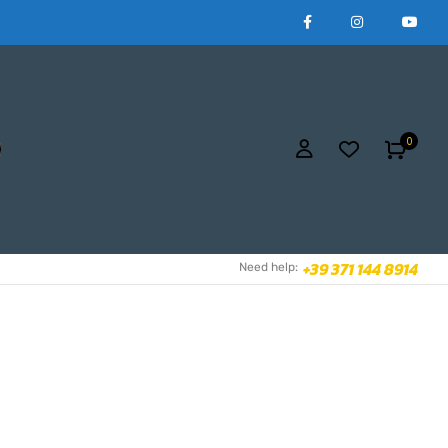
0
+39 371 144 8914
Need help: