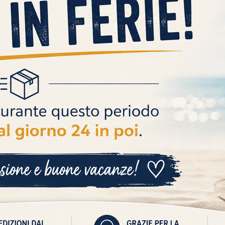
CONTATTI
+39 3711448914
assistenza@autoricambiscar.it
P. IVA 10171281214
corso giuseppe garibaldi n 162