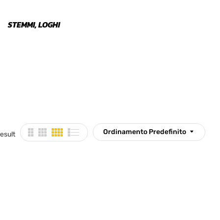
STEMMI, LOGHI
ALZACRISTALLO
SPAZZ
Ordinamento Predefinito
esult
EGORIE PRODOTTO