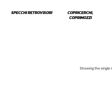
SPECCHI RETROVISORI
COPRICERCHI,
COPRIMOZZI
Showing the single r
78 €
Disponibile
78
78
CAT