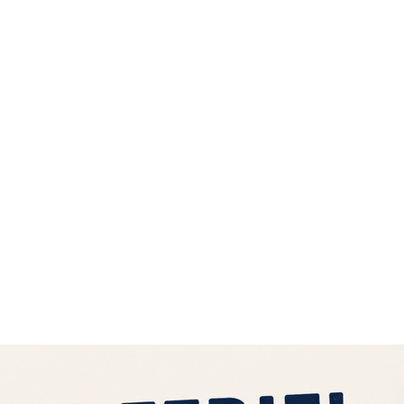
Categorie prodotto
L
M
S
XL