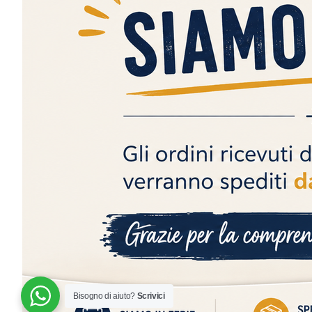
Orange
Pink
Red
Siamo aperti e disponibili tutti i giorni. Contattaci!
Sea Green
Silver
White
Bisogno di aiuto?
Scrivici
© 2024 | MADE WITH ♥️ BY