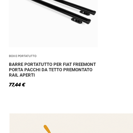
PRODOTTO COLOR
Black
BOX E PORTATUTTO
Blue
BARRE PORTATUTTO PER FIAT FREEMONT
PORTA PACCHI DA TETTO PREMONTATO
Brown
RAIL APERTI
77,44
€
Bue Violet
Gold
Green
Light