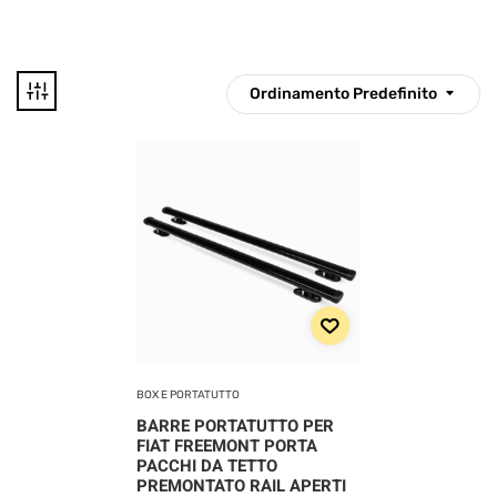
Ordinamento Predefinito
77 €
78 €
77
77
78
78
78
Disponibile
CATEGORIE
PRODOTTO
BOX E PORTATUTTO
BARRE PORTATUTTO PER
Categorie prodotto
FIAT FREEMONT PORTA
PACCHI DA TETTO
PREMONTATO RAIL APERTI