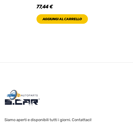
77,44
€
PRODOTTO
COLOR
AGGIUNGI AL CARRELLO
Black
Blue
Brown
Bue Violet
Gold
Green
Light
Siamo aperti e disponibili tutti i giorni. Contattaci!
Orange