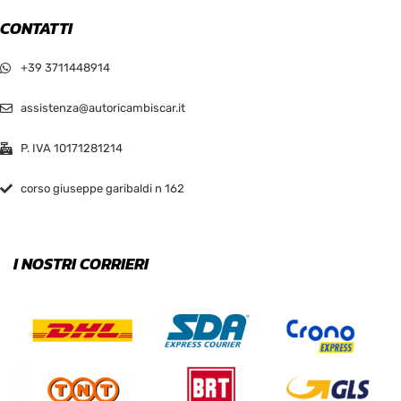
CONTATTI
Pink
+39 3711448914
Red
assistenza@autoricambiscar.it
Sea Green
P. IVA 10171281214
Silver
corso giuseppe garibaldi n 162
White
I NOSTRI CORRIERI
PRODOTTO SIZE
L
M
S
XL