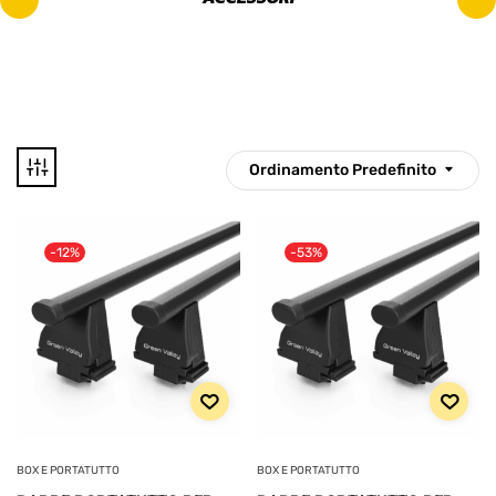
Ordinamento Predefinito
67 €
130 €
-12%
-53%
67
83
99
114
130
Disponibile
CATEGORIE
PRODOTTO
BOX E PORTATUTTO
BOX E PORTATUTTO