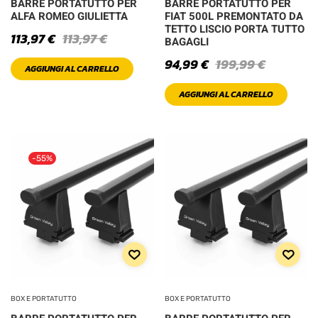
BARRE PORTATUTTO PER
BARRE PORTATUTTO PER
Categorie prodotto
ALFA ROMEO GIULIETTA
FIAT 500L PREMONTATO DA
TETTO LISCIO PORTA TUTTO
113,97
€
113,97
€
BAGAGLI
94,99
€
199,99
€
PRODOTTO
AGGIUNGI AL CARRELLO
COLOR
AGGIUNGI AL CARRELLO
Black
Blue
-55%
Brown
Bue Violet
Gold
Green
BOX E PORTATUTTO
BOX E PORTATUTTO