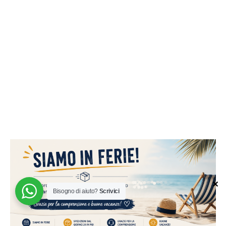
✕
Bisogno di aiuto?
Scrivici