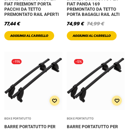
L
M
FIAT FREEMONT PORTA
FIAT PANDA 169
PACCHI DA TETTO
PREMONTATO DA TETTO
PREMONTATO RAIL APERTI
PORTA BAGAGLI RAIL ALTI
S
XL
77,44
€
74,99
€
74,99
€
AGGIUNGI AL CARRELLO
AGGIUNGI AL CARRELLO
XXL
-11%
-5%
BOX E PORTATUTTO
BOX E PORTATUTTO
BARRE PORTATUTTO PER
BARRE PORTATUTTO PER