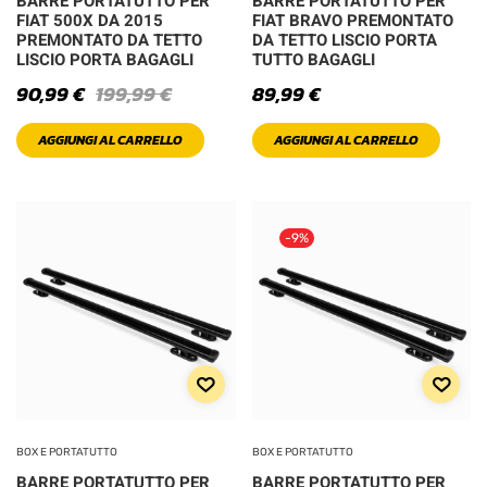
BARRE PORTATUTTO PER
BARRE PORTATUTTO PER
Light
FIAT 500X DA 2015
FIAT BRAVO PREMONTATO
PREMONTATO DA TETTO
DA TETTO LISCIO PORTA
LISCIO PORTA BAGAGLI
TUTTO BAGAGLI
Orange
90,99
€
199,99
€
89,99
€
Pink
AGGIUNGI AL CARRELLO
AGGIUNGI AL CARRELLO
Red
Sea Green
-9%
Silver
White
PRODOTTO SIZE
BOX E PORTATUTTO
BOX E PORTATUTTO
BARRE PORTATUTTO PER
BARRE PORTATUTTO PER