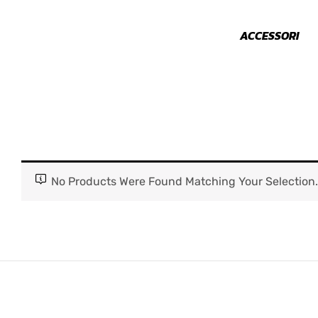
NIMALI
PARAURTI
ACCESSORI
No Products Were Found Matching Your Selection.