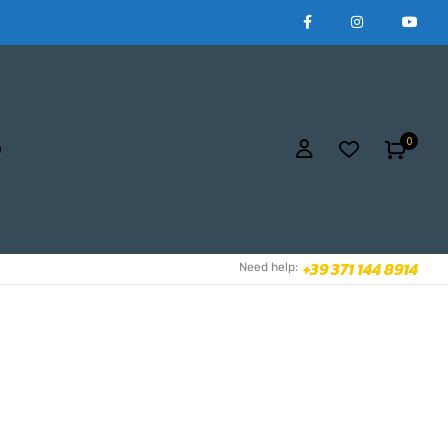
0
+39 371 144 8914
Need help: