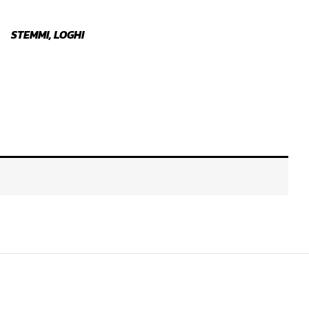
STEMMI, LOGHI
ALZACRISTALLO
SPAZZ