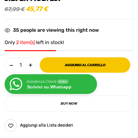
45,77
€
67,99
€
35
people are viewing this right now
Only
2 item(s)
left in stock!
AGGIUNGI AL CARRELLO
Assistenza Clienti
Online
Scrivici su Whatsapp
BUY NOW
Aggiungi alla Lista desideri