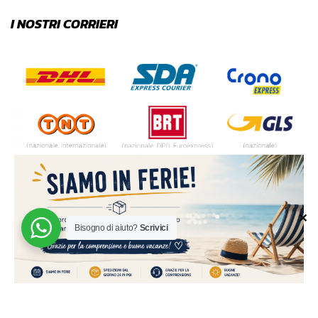
I NOSTRI CORRIERI
✕
Bisogno di aiuto?
Scrivici
© 2024 | MADE WITH ♥️ BY