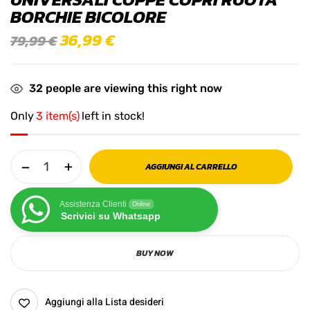
BORCHIE BICOLORE
36,99
€
79,99
€
32
people are viewing this right now
Only
3 item(s)
left in stock!
AGGIUNGI AL CARRELLO
Assistenza Clienti
Online
Scrivici su Whatsapp
BUY NOW
Aggiungi alla Lista desideri