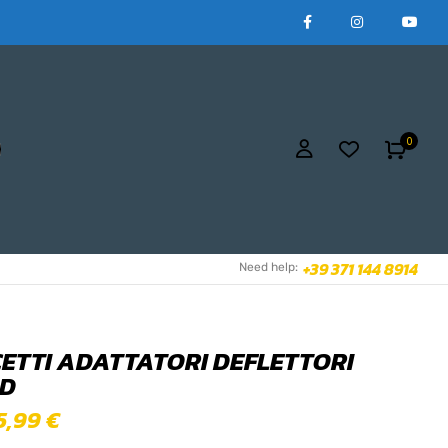
0
+39 371 144 8914
Need help:
ETTI ADATTATORI DEFLETTORI
AD
5,99
€