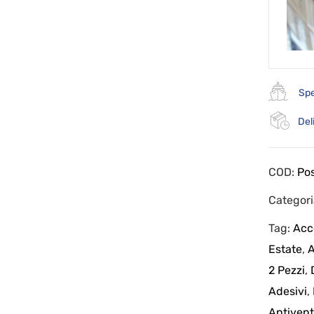
Spe
Del
COD:
Po
Categor
Tag:
Acc
Estate
,
A
2 Pezzi
,
Adesivi
,
Antiven