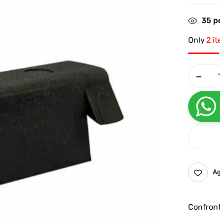
35
pe
Only
2 i
Ag
Confron