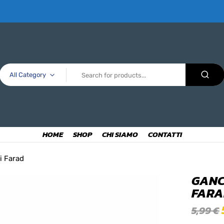
All Category
HOME
SHOP
CHI SIAMO
CONTATTI
ri Farad
GANC
FAR
5,99
€