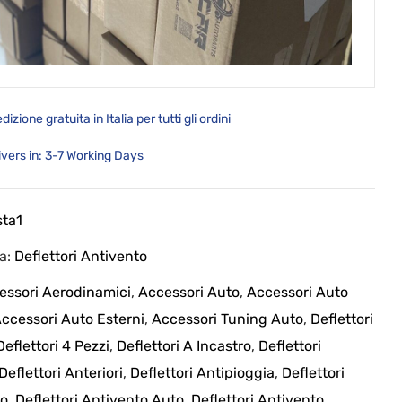
dizione gratuita in Italia per tutti gli ordini
ivers in: 3-7 Working Days
sta1
ia:
Deflettori Antivento
essori Aerodinamici
,
Accessori Auto
,
Accessori Auto
ccessori Auto Esterni
,
Accessori Tuning Auto
,
Deflettori
Deflettori 4 Pezzi
,
Deflettori A Incastro
,
Deflettori
Deflettori Anteriori
,
Deflettori Antipioggia
,
Deflettori
to
,
Deflettori Antivento Auto
,
Deflettori Antivento