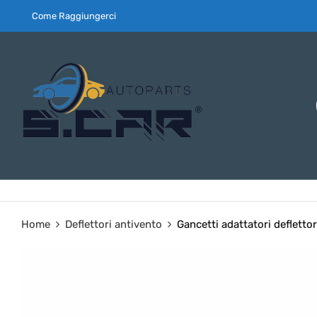
Come Raggiungerci
Home
Deflettori antivento
Gancetti adattatori defletto