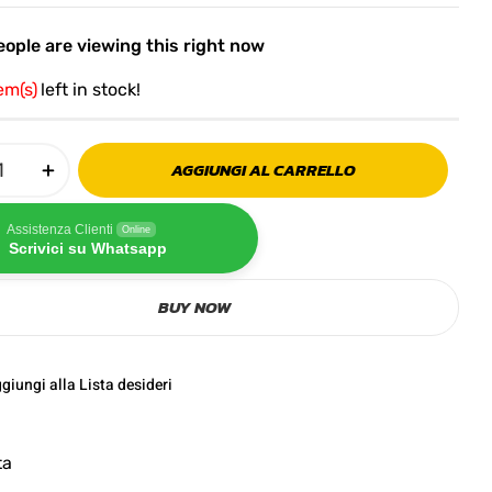
ople are viewing this right now
tem(s)
left in stock!
AGGIUNGI AL CARRELLO
Assistenza Clienti
Online
Scrivici su Whatsapp
BUY NOW
giungi alla Lista desideri
ta