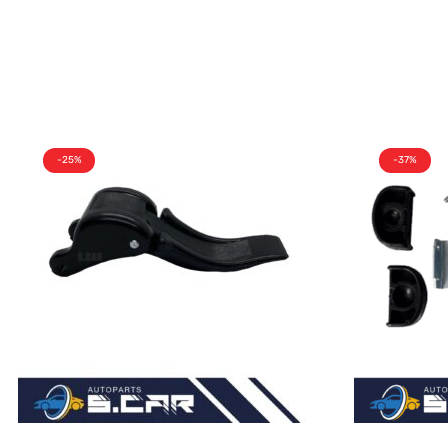
-25%
-37%