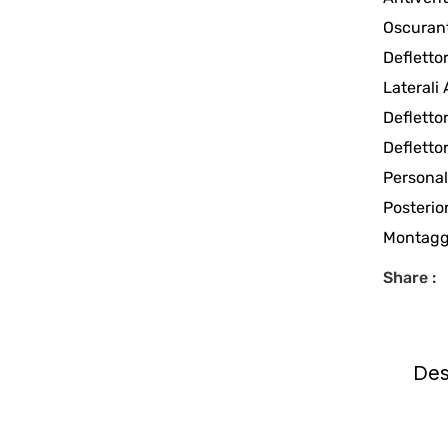
Oscuran
Deflettor
Laterali
Defletto
Defletto
Personal
Posterior
Montaggi
Share :
Des