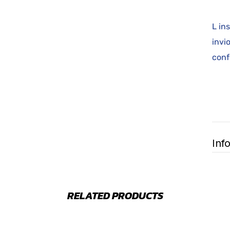
L in
invi
conf
Inf
RELATED PRODUCTS