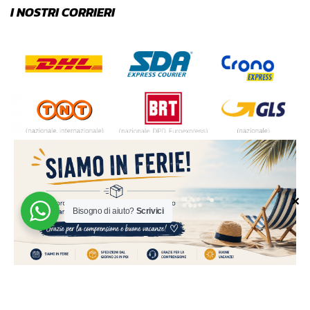
I NOSTRI CORRIERI
✕
Bisogno di aiuto?
Scrivici
© 2024 | MADE WITH ♥️ BY