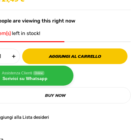
ople are viewing this right now
tem(s)
left in stock!
AGGIUNGI AL CARRELLO
Assistenza Clienti
Online
Scrivici su Whatsapp
BUY NOW
giungi alla Lista desideri
ta