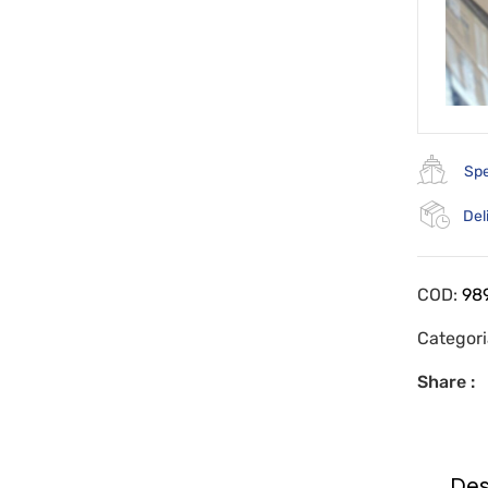
Spe
Del
COD:
98
Categor
Share :
Des