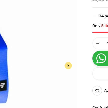
34
pe
Only
5 i
Ag
Confron