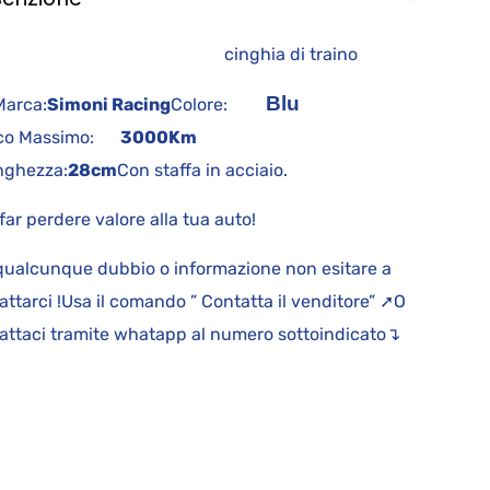
inghia di traino
Blu
rca:
Simoni Racing
Colore:
co Massimo:
3000Km
hghezza:
28cm
Con staffa in acciaio.
far perdere valore alla tua auto!
qualcunque dubbio o informazione non esitare a
attarci !Usa il comando ” Contatta il venditore” ➚O
attaci tramite whatapp al numero sottoindicato↴