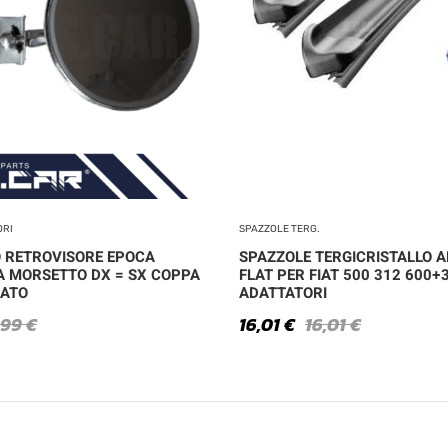
ORI
SPAZZOLE TERG.
 RETROVISORE EPOCA
SPAZZOLE TERGICRISTALLO A
A MORSETTO DX = SX COPPA
FLAT PER FIAT 500 312 600+
ATO
ADATTATORI
,99
€
16,01
€
16,01
€