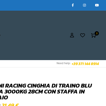
0
+39 371 144 8914
Need help:
NI RACING CINGHIA DI TRAINO BLU
 A 3000KG 28CM CON STAFFA IN
AIO
21,49
€
€