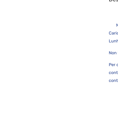
c
Ma
Cari
Lun
Non 
Per 
cont
cont