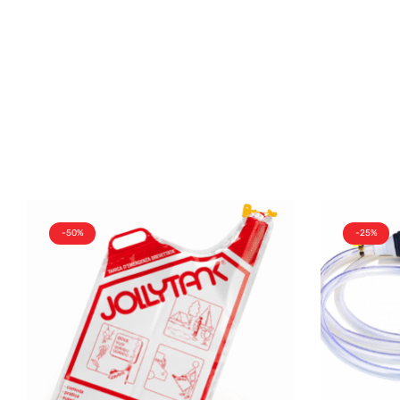
-50%
-25%