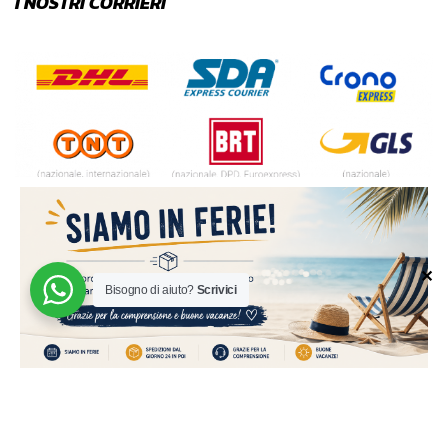
I NOSTRI CORRIERI
✕
Bisogno di aiuto?
Scrivici
© 2024 | MADE WITH ♥️ BY