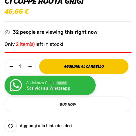
C1 COPPE RUOTA GRIGI
46,66
€
32
people are viewing this right now
Only
2 item(s)
left in stock!
AGGIUNGI AL CARRELLO
Assistenza Clienti
Online
Scrivici su Whatsapp
BUY NOW
Aggiungi alla Lista desideri