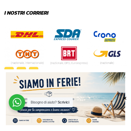
I NOSTRI CORRIERI
✕
Bisogno di aiuto?
Scrivici
© 2024 | MADE WITH ♥️ BY