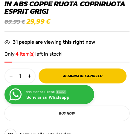
IN ABS COPPE RUOTA COPRIRUOTA
ESPRIT GRIGI
29,99
€
69,99
€
31
people are viewing this right now
Only
4 item(s)
left in stock!
AGGIUNGI AL CARRELLO
Assistenza Clienti
Online
Scrivici su Whatsapp
BUY NOW