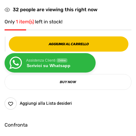
32
people are viewing this right now
Only
1 item(s)
left in stock!
AGGIUNGI AL CARRELLO
Assistenza Clienti
Online
Scrivici su Whatsapp
BUY NOW
Aggiungi alla Lista desideri
Confronta