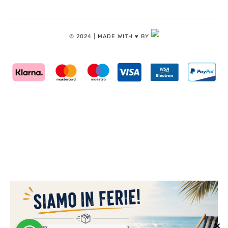
© 2024 | MADE WITH ♥️ BY
✕