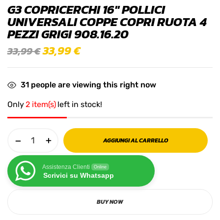
G3 COPRICERCHI 16'' POLLICI
UNIVERSALI COPPE COPRI RUOTA 4
PEZZI GRIGI 908.16.20
33,99
€
33,99
€
31
people are viewing this right now
Only
2 item(s)
left in stock!
AGGIUNGI AL CARRELLO
Assistenza Clienti
Online
Scrivici su Whatsapp
BUY NOW