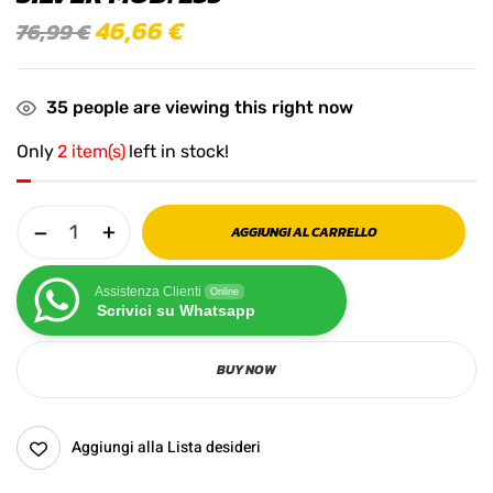
46,66
€
76,99
€
35
people are viewing this right now
Only
2 item(s)
left in stock!
AGGIUNGI AL CARRELLO
Assistenza Clienti
Online
Scrivici su Whatsapp
BUY NOW
Aggiungi alla Lista desideri