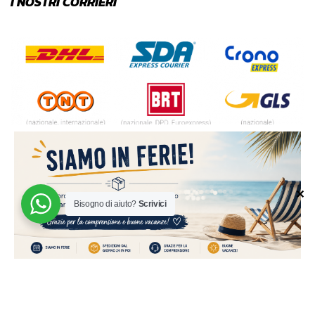
I NOSTRI CORRIERI
✕
Bisogno di aiuto?
Scrivici
© 2024 | MADE WITH ♥️ BY