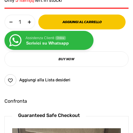
Only
5 item(s)
left in stock!
AGGIUNGI AL CARRELLO
Assistenza Clienti
Online
Scrivici su Whatsapp
BUY NOW
Aggiungi alla Lista desideri
Confronta
Guaranteed Safe Checkout