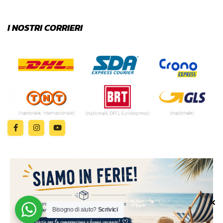
I NOSTRI CORRIERI
✕
© 2024 | MADE WITH ♥️ BY
Bisogno di aiuto?
Scrivici