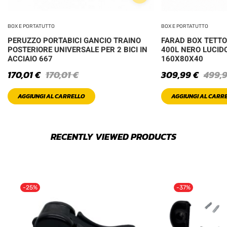
BOX E PORTATUTTO
BOX E PORTATUTTO
PERUZZO PORTABICI GANCIO TRAINO
FARAD BOX TETTO
POSTERIORE UNIVERSALE PER 2 BICI IN
400L NERO LUCID
ACCIAIO 667
160X80X40
170,01
€
170,01
€
309,99
€
499,
AGGIUNGI AL CARRELLO
AGGIUNGI AL CARR
RECENTLY VIEWED PRODUCTS
-25%
-37%