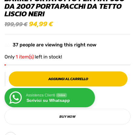
DA 2007 PORTAPACCHI DA TETTO
LISCIO NERI
94,99
€
199,99
€
37
people are viewing this right now
Only
1 item(s)
left in stock!
AGGIUNGI AL CARRELLO
Assistenza Clienti
Online
Scrivici su Whatsapp
BUY NOW