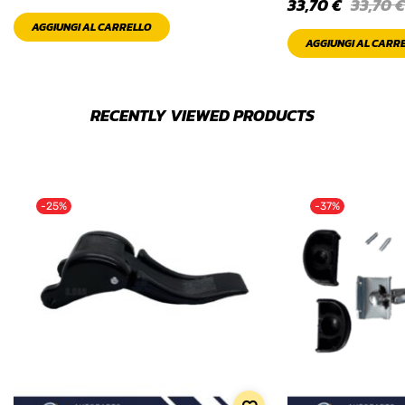
33,70
€
33,70
€
AGGIUNGI AL CARRELLO
AGGIUNGI AL CARR
RECENTLY VIEWED PRODUCTS
-25%
-37%