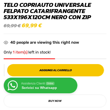
TELO COPRIAUTO UNIVERSALE
FELPATO CATARIFRANGENTE
533X196X120CM NERO CON ZIP
69,99
€
69,99
€
40
people are viewing this right now
Only
1 item(s)
left in stock!
AGGIUNGI AL CARRELLO
Assistenza Clienti
Online
Scrivici su Whatsapp
BUY NOW