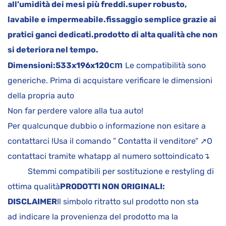
all’umidità dei mesi più freddi.
super robusto,
lavabile e impermeabile.
fissaggio semplice grazie ai
pratici ganci dedicati.
prodotto di alta qualità che non
si deteriora nel tempo.
cm
Dimensioni:
533x196x120
Le compatibilità sono
generiche. Prima di acquistare verificare le dimensioni
della propria auto
Non far perdere valore alla tua auto!
Per qualcunque dubbio o informazione non esitare a
contattarci !Usa il comando ” Contatta il venditore” ➚O
contattaci tramite whatapp al numero sottoindicato↴
Stemmi compatibili per sostituzione e restyling di
ottima qualità
PRODOTTI NON ORIGINALI:
DISCLAIMER
Il simbolo ritratto sul prodotto non sta
ad indicare la provenienza del prodotto ma la