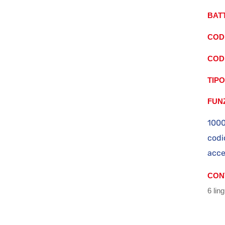
BAT
COD
COD
TIPO
FUNZ
1000
codi
acc
CON
6 lin