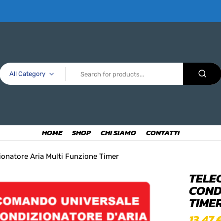
All Category
HOME
SHOP
CHI SIAMO
CONTATTI
onatore Aria Multi Funzione Timer
TELE
COND
TIME
13,47