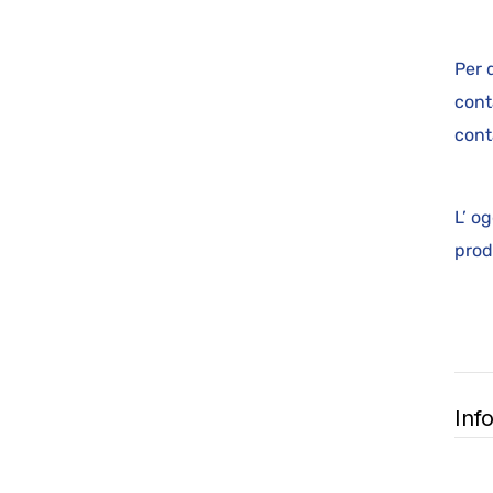
Per 
cont
cont
L’ o
p
Inf