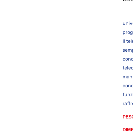
I
univ
pro
Il t
semp
cond
tele
manu
cond
funz
raff
PES
DIM