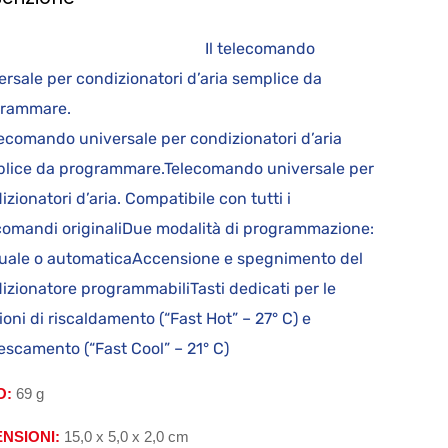
l telecomando
ersale per condizionatori d’aria semplice da
grammare.
elecomando universale per condizionatori d’aria
lice da programmare.Telecomando universale per
izionatori d’aria. Compatibile con tutti i
comandi originaliDue modalità di programmazione:
ale o automaticaAccensione e spegnimento del
izionatore programmabiliTasti dedicati per le
ioni di riscaldamento (“Fast Hot” – 27° C) e
rescamento (“Fast Cool” – 21° C)
O:
69 g
ENSIONI:
15,0 x 5,0 x 2,0 cm