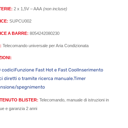
TERIE:
2 x 1,5V – AAA
(non incluse)
ICE:
SUPCU002
ICE A BARRE:
8054242080230
:
Telecomando universale per Aria Condizionata
IONI:
 codiciFunzione Fast Hot e Fast CoolInserimento
ci diretti o tramite ricerca manuale.Timer
ensione/spegnimento
TENUTO BLISTER:
Telecomando, manuale di istruzioni in
gue e garanzia 2 anni