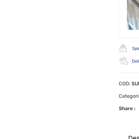
Spe
Del
COD:
SU
Categor
Share :
Des