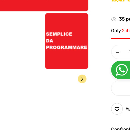
35
pe
Only
2 i
Ag
Confron