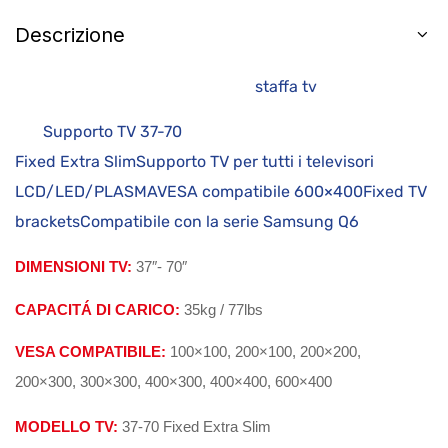
Descrizione
staffa tv
Supporto TV 37-70
Fixed Extra SlimSupporto TV per tutti i televisori
LCD/LED/PLASMAVESA compatibile 600×400Fixed TV
bracketsCompatibile con la serie Samsung Q6
DIMENSIONI TV:
37″- 70″
CAPACITÁ DI CARICO:
35kg / 77lbs
VESA COMPATIBILE:
100×100, 200×100, 200×200,
200×300, 300×300, 400×300, 400×400, 600×400
MODELLO TV:
37-70 Fixed Extra Slim