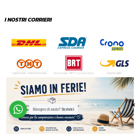
I NOSTRI CORRIERI
✕
Bisogno di aiuto?
Scrivici
© 2024 | MADE WITH ♥️ BY