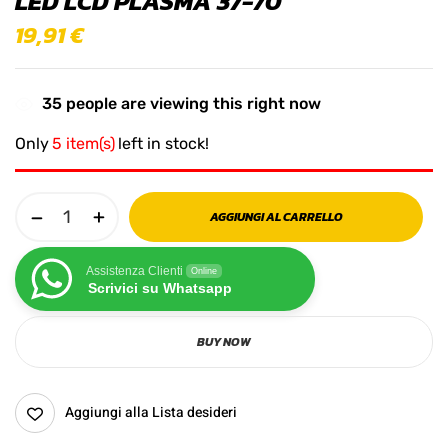
LED LCD PLASMA 37-70''
19,91
€
35
people are viewing this right now
Only
5 item(s)
left in stock!
AGGIUNGI AL CARRELLO
Assistenza Clienti
Online
Scrivici su Whatsapp
BUY NOW
Aggiungi alla Lista desideri