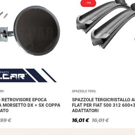
-9%
ORI
SPAZZOLE TERG.
 RETROVISORE EPOCA
SPAZZOLE TERGICRISTALLO A
A MORSETTO DX = SX COPPA
FLAT PER FIAT 500 312 600+
ATO
ADATTATORI
,99
€
16,01
€
16,01
€