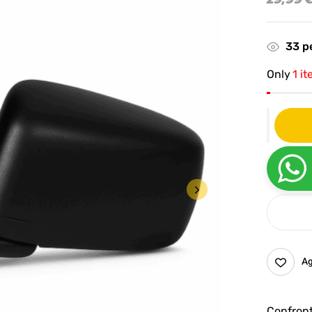
33
pe
Only
1 it
Ag
Confron