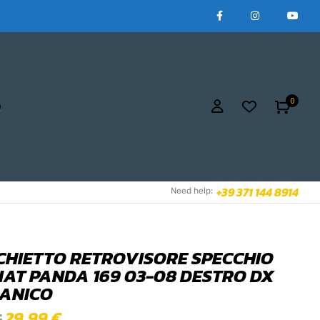
0
+39 371 144 8914
Need help:
CHIETTO RETROVISORE SPECCHIO
FIAT PANDA 169 03-08 DESTRO DX
ANICO
29,99
€
€