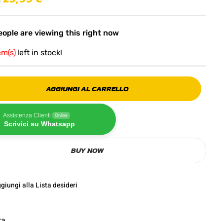
ople are viewing this right now
em(s)
left in stock!
AGGIUNGI AL CARRELLO
Assistenza Clienti
Online
Scrivici su Whatsapp
BUY NOW
giungi alla Lista desideri
ta