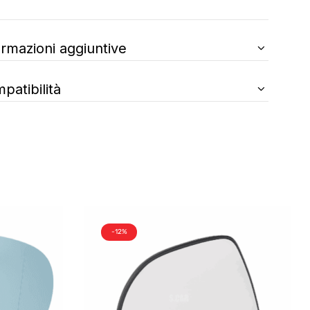
ormazioni aggiuntive
patibilità
-12%