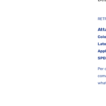
RE
Att
Colo
Lato
Appl
SPE
Per 
coma
what