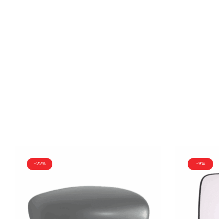
-22%
-9%