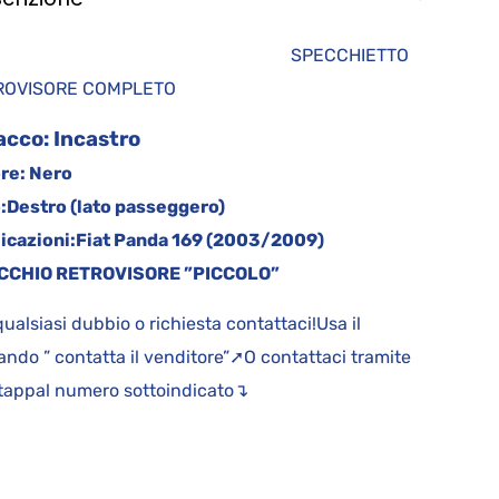
SPECCHIETTO
TROVISORE COMPLETO
acco:
Incastro
re:
Nero
:
Destro (lato passeggero)
icazioni:
Fiat Panda 169 (2003/2009)
CCHIO RETROVISORE ”PICCOLO”
qualsiasi dubbio o richiesta contattaci!Usa il
ndo ” contatta il venditore”➚O contattaci tramite
appal numero sottoindicato↴