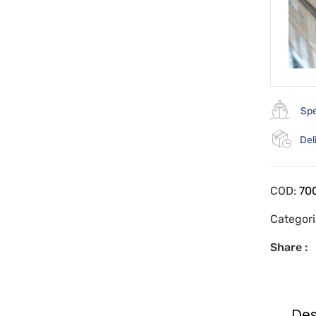
Spe
Del
COD:
70
Categor
Share :
Des