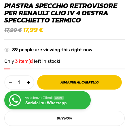
PIASTRA SPECCHIO RETROVISORE
PER RENAULT CLIO IV 4 DESTRA
SPECCHIETTO TERMICO
17,99
€
17,99
€
39
people are viewing this right now
Only
3 item(s)
left in stock!
AGGIUNGI AL CARRELLO
Assistenza Clienti
Online
Scrivici su Whatsapp
BUY NOW