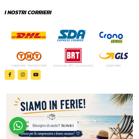
I NOSTRI CORRIERI
✕
© 2024 | MADE WITH ♥️ BY
Bisogno di aiuto?
Scrivici