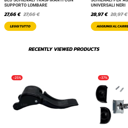
SUPPORTO LOMBARE
UNIVERSALI NERI
27,66
€
27,66
€
28,97
€
28,97
€
LEGGI TUTTO
AGGIUNGI AL CARR
RECENTLY VIEWED PRODUCTS
-25%
-37%