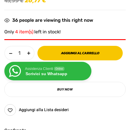
26,77
€
45,99
€
36
people are viewing this right now
Only
4 item(s)
left in stock!
AGGIUNGI AL CARRELLO
Assistenza Clienti
Online
Scrivici su Whatsapp
BUY NOW
Aggiungi alla Lista desideri