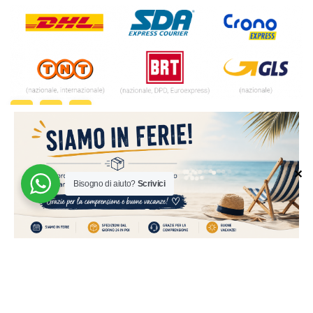
✕
Bisogno di aiuto?
Scrivici
© 2024 | MADE WITH ♥️ BY