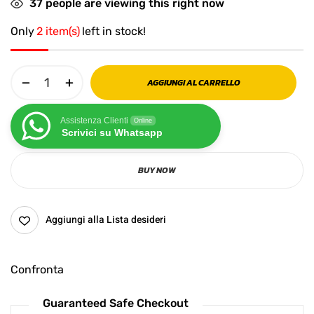
37
people are viewing this right now
Only
2 item(s)
left in stock!
AGGIUNGI AL CARRELLO
Assistenza Clienti
Online
Scrivici su Whatsapp
BUY NOW
Aggiungi alla Lista desideri
Confronta
Guaranteed Safe Checkout