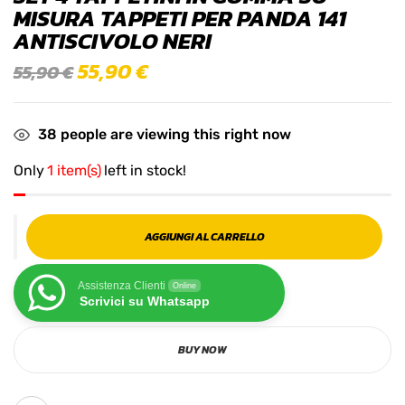
MISURA TAPPETI PER PANDA 141
ANTISCIVOLO NERI
55,90
€
55,90
€
38
people are viewing this right now
Only
1 item(s)
left in stock!
AGGIUNGI AL CARRELLO
Assistenza Clienti
Online
Scrivici su Whatsapp
BUY NOW