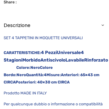
Share :
Descrizione
SET 4 TAPPETINI IN MOQUETTE UNIVERSALI
4 Pezzi
Universale
4
CARATTERISTICHE:
Stagioni
Morbido
Antiscivolo
Lavabile
Rinforzato
Colore:
Nero
Colore
Bordo:
Nero
Quantità:
4
Misure:
Anteriori: 65×43 cm
CIRCA
Posteriori: 40×30 cm CIRCA
Prodotto MADE IN ITALY
Per qualcunque dubbio o informazione o compatibilità