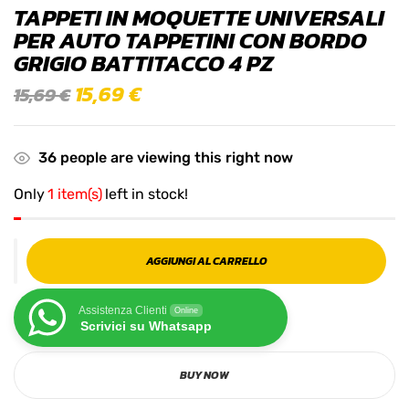
TAPPETI IN MOQUETTE UNIVERSALI
PER AUTO TAPPETINI CON BORDO
GRIGIO BATTITACCO 4 PZ
15,69
€
15,69
€
36
people are viewing this right now
Only
1 item(s)
left in stock!
AGGIUNGI AL CARRELLO
Assistenza Clienti
Online
Scrivici su Whatsapp
BUY NOW