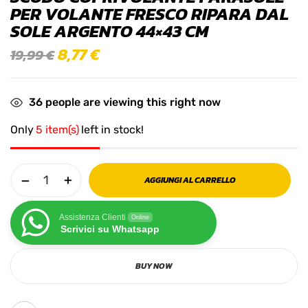
PER VOLANTE FRESCO RIPARA DAL
SOLE ARGENTO 44×43 CM
8,77
€
19,99
€
36
people are viewing this right now
Only
5 item(s)
left in stock!
AGGIUNGI AL CARRELLO
Assistenza Clienti
Online
Scrivici su Whatsapp
BUY NOW