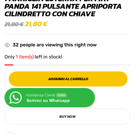
PANDA 141 PULSANTE APRIPORTA
CILINDRETTO CON CHIAVE
21,80
€
21,80
€
32
people are viewing this right now
Only
1 item(s)
left in stock!
AGGIUNGI AL CARRELLO
Assistenza Clienti
Online
Scrivici su Whatsapp
BUY NOW