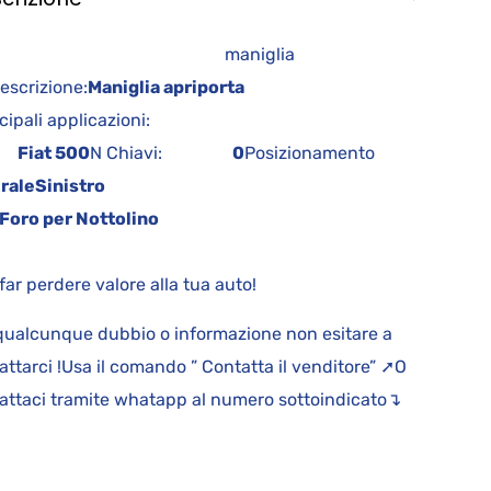
maniglia
crizione:
Maniglia apriporta
cipali applicazioni:
at 500
N Chiavi:
0
Posizionamento
raleSinistro
Foro per Nottolino
far perdere valore alla tua auto!
qualcunque dubbio o informazione non esitare a
attarci !Usa il comando ” Contatta il venditore” ➚O
attaci tramite whatapp al numero sottoindicato↴