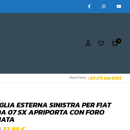
0
+39 371 144 8914
Need help:
GLIA ESTERNA SINISTRA PER FIAT
DA 07 SX APRIPORTA CON FORO
MATA
32,99
€
€