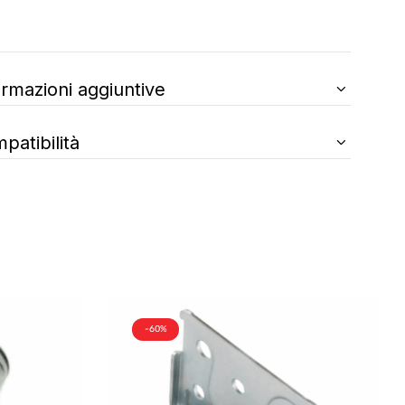
ormazioni aggiuntive
patibilità
-60%