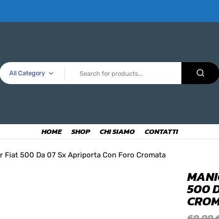
All Category
HOME
SHOP
CHI SIAMO
CONTATTI
er Fiat 500 Da 07 Sx Apriporta Con Foro Cromata
MANI
500 
CRO
69,99