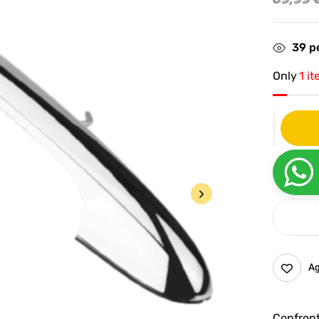
39
pe
Only
1 it
Ag
Confron