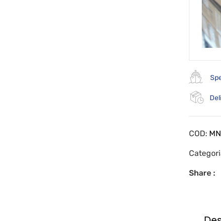
Spe
Del
COD:
MN
Categor
Share :
Des