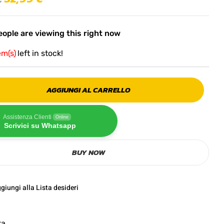
ople are viewing this right now
em(s)
left in stock!
AGGIUNGI AL CARRELLO
Assistenza Clienti
Online
Scrivici su Whatsapp
BUY NOW
giungi alla Lista desideri
ta