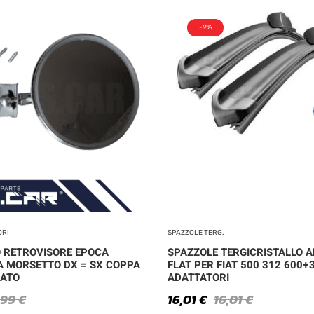
-9%
ORI
SPAZZOLE TERG.
 RETROVISORE EPOCA
SPAZZOLE TERGICRISTALLO A
A MORSETTO DX = SX COPPA
FLAT PER FIAT 500 312 600+
ATO
ADATTATORI
,99
€
16,01
€
16,01
€