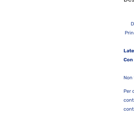
Des
Prin
Fi
Late
Con 
Non 
Per 
cont
cont