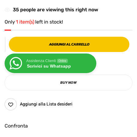
35
people are viewing this right now
Only
1 item(s)
left in stock!
AGGIUNGI AL CARRELLO
Assistenza Clienti
Online
Scrivici su Whatsapp
BUY NOW
Aggiungi alla Lista desideri
Confronta