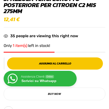
POSTERIORE PER CITROEN C2 MIS
275MM
12,41
€
35
people are viewing this right now
Only
1 item(s)
left in stock!
AGGIUNGI AL CARRELLO
Assistenza Clienti
Online
Scrivici su Whatsapp
BUY NOW