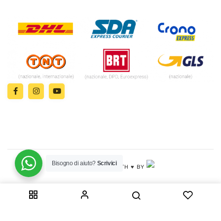
Bisogno di aiuto?
Scrivici
© 2024 | MADE WITH ♥️ BY